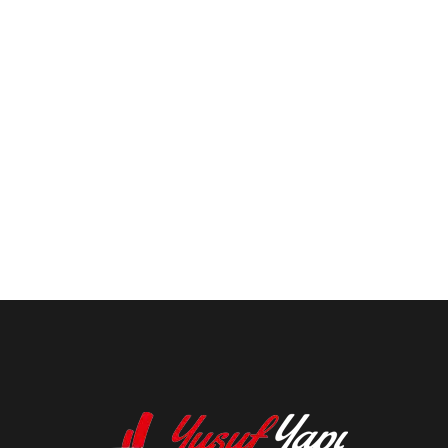
İnşaat &
Taahhüt