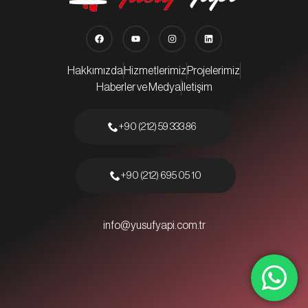
Hakkımızda
Hizmetlerimiz
Projelerimiz
Haberler ve Medya
İletişim
+90 (212) 59 333 86
+90 (212) 695 05 10
info@yusufyapi.com.tr