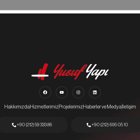
Hakkımızda
Hizmetlerimiz
Projelerimiz
Haberler ve Medya
İletişim
+90 (212) 59 333 86
+90 (212) 695 05 10